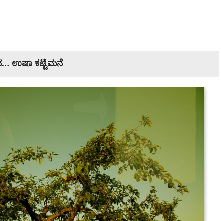
ನಾನ… ಉಷಾ ಕಟ್ಟೆಮನೆ