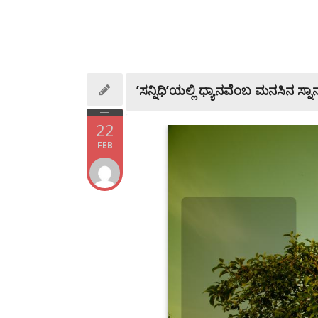
’ಸನ್ನಿಧಿ’ಯಲ್ಲಿ ಧ್ಯಾನವೆಂಬ ಮನಸಿನ ಸ್
22
FEB