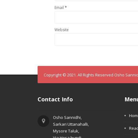
*
Email
Website
Copyright © 2021. All Rights Reserved Osho Sanni
Contact Info
Men
Hom
Osho Sannidhi,
Sarkari Uttanahalli,
Reac
Mysore Taluk,
Via Hosa hundi.