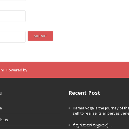
dhi . Powered by
u
Recent Post
e
Karma yoga is the journey of th
self to realise its all pervasivene
h Us
ಸೆಕ್ಸ್ ಗುರುವಿನ ಸನ್ನಿಧಿಯಲ್ಲಿ….